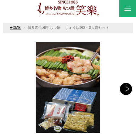
HOME
博多黒毛和牛もつ鍋 しょうゆ味2～3人前セット